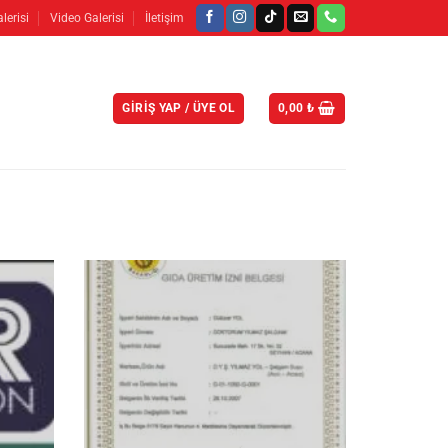
lerisi
Video Galerisi
İletişim
GIRIŞ YAP / ÜYE OL
0,00
₺