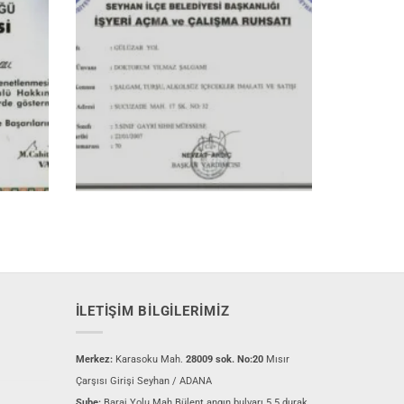
İLETIŞIM BILGILERIMIZ
Merkez:
Karasoku Mah.
28009 sok. No:20
Mısır
Çarşısı Girişi Seyhan / ADANA
Şube:
Baraj Yolu Mah.Bülent angın bulvarı 5.5 durak