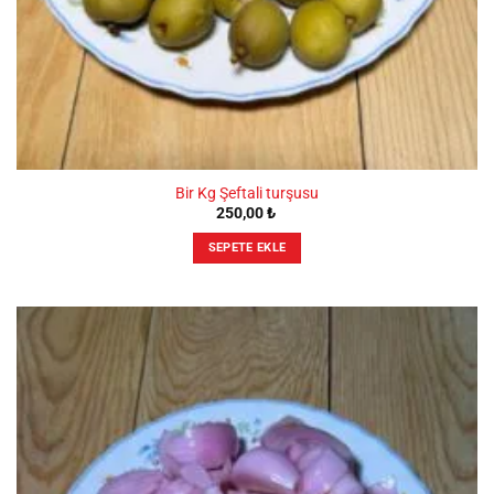
Bir Kg Şeftali turşusu
250,00
₺
SEPETE EKLE