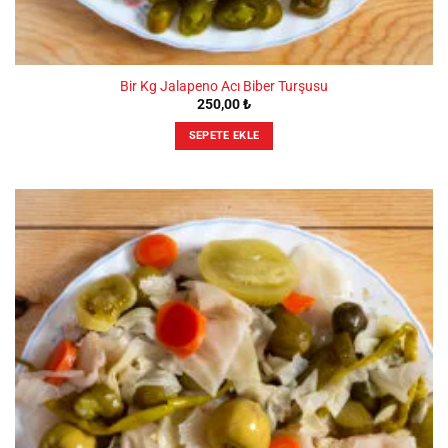
Bir Kg Jalapeno Acı Biber Turşusu
250,00
₺
SEPETE EKLE