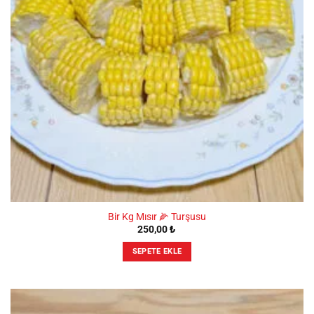
Bir Kg Mısır 🌽 Turşusu
250,00
₺
SEPETE EKLE