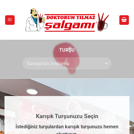
İçeriğe
atla
TURŞU
Karışık Turşunuzu Seçin
İstediğiniz turşulardan karışık turşunuzu hemen