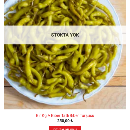
STOKTA YOK
Bir Kg A Biber Tatlı Biber Turşusu
250,00
₺
DEVAMINI OKU