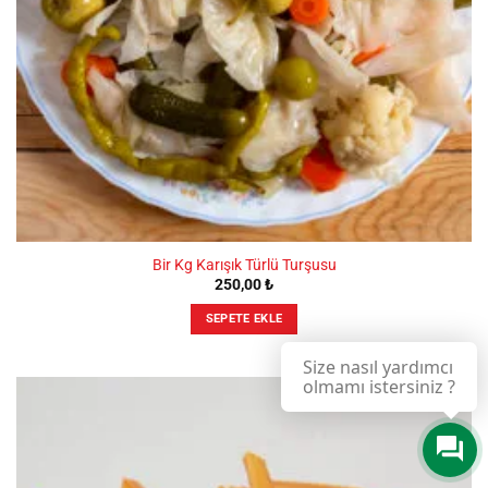
Bir Kg Karışık Türlü Turşusu
250,00
₺
SEPETE EKLE
Size nasıl yardımcı
olmamı istersiniz ?