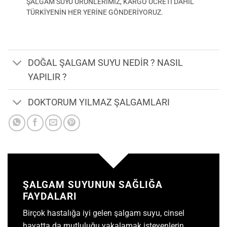
ŞALGAM SUYU ÜRÜNLERİMİZ, KARGO ÜCRETİ DAHİL
TÜRKİYENİN HER YERİNE GÖNDERİYORUZ.
DOĞAL ŞALGAM SUYU NEDİR ? NASIL
YAPILIR ?
DOKTORUM YILMAZ ŞALGAMLARI
ŞALGAM SUYUNUN SAĞLIĞA
FAYDALARI
Birçok hastalığa iyi gelen
şalgam suyu
, cinsel
hayatta da mutluluğu yakalamak isteyenlerin