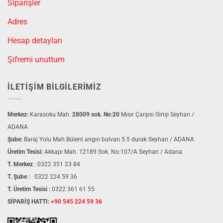
Siparişler
Adres
Hesap detayları
Şifremi unuttum
İLETIŞIM BILGILERIMIZ
Merkez:
Karasoku Mah.
28009 sok. No:20
Mısır Çarşısı Girişi Seyhan /
ADANA
Şube:
Baraj Yolu Mah.Bülent angın bulvarı 5.5 durak Seyhan / ADANA
Üretim Tesisi:
Akkapı Mah. 12189 Sok. No:107/A Seyhan / Adana
T. Merkez
:
0322 351 23 84
T. Şube :
0322 224 59 36
T. Üretim Tesisi :
0322 361 61 55
SİPARİŞ HATTI:
+90 545 224 59 36