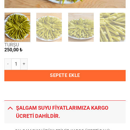
TURŞU
250,00
₺
Bir Kg Bamya Turşusu adet
SEPETE EKLE
ŞALGAM SUYU FİYATLARIMIZA KARGO
ÜCRETİ DAHİLDİR.