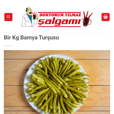
İçeriğe
atla
Bir Kg Bamya Turşusu