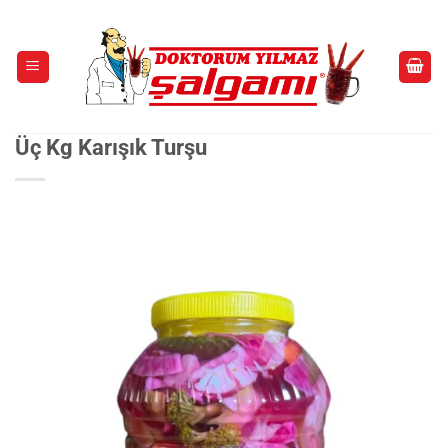
İçeriğe
atla
Üç Kg Karışık Turşu