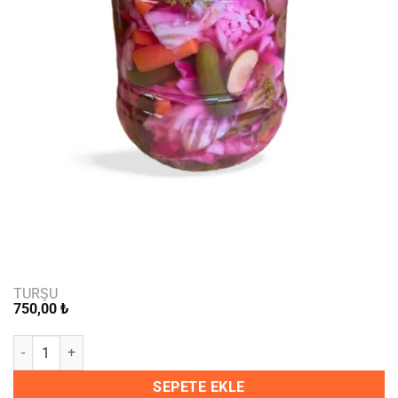
TURŞU
750,00
₺
Üç Kg Karışık Turşu adet
SEPETE EKLE