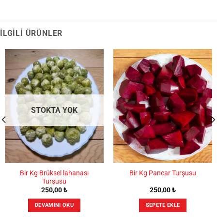
İLGILI ÜRÜNLER
STOKTA YOK
Bir Kg Brüksel lahanası
Bir Kg Pancar Turşusu
Turşusu
250,00
₺
250,00
₺
DEVAMINI OKU
SEPETE EKLE