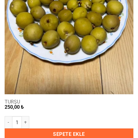
TURŞU
250,00
₺
Bir Kg Şeftali turşusu adet
SEPETE EKLE