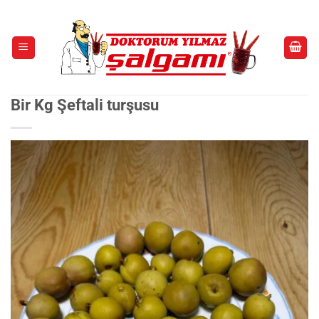
İçeriğe
atla
Bir Kg Şeftali turşusu