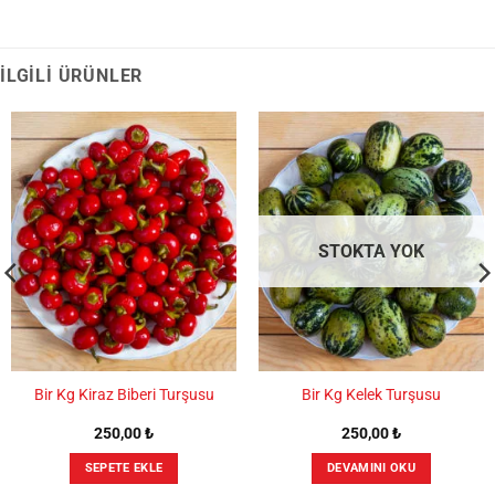
İLGILI ÜRÜNLER
STOKTA YOK
Bir Kg Kiraz Biberi Turşusu
Bir Kg Kelek Turşusu
250,00
₺
250,00
₺
SEPETE EKLE
DEVAMINI OKU