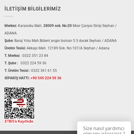
İLETIŞIM BILGILERIMIZ
Merkez:
Karasoku Mah.
28009 sok. No:20
Mısır Çarşısı Girişi Seyhan /
ADANA
Şube:
Baraj Yolu Mah.Bülent angın bulvarı 5.5 durak Seyhan / ADANA
Üretim Tesisi:
Akkapı Mah. 12189 Sok. No:107/A Seyhan / Adana
T. Merkez
:
0322 351 23 84
T. Şube :
0322 224 59 36
T. Üretim Tesisi :
0322 361 61 55
SİPARİŞ HATTI:
+90 545 224 59 36
Size nasıl yardımcı
olmamı istersiniz ?