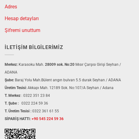
Adres
Hesap detayları
Şifremi unuttum
İLETIŞIM BILGILERIMIZ
Merkez:
Karasoku Mah.
28009 sok. No:20
Mısır Çarşısı Girişi Seyhan /
ADANA
Şube:
Baraj Yolu Mah.Bülent angın bulvarı 5.5 durak Seyhan / ADANA
Üretim Tesisi:
Akkapı Mah. 12189 Sok. No:107/A Seyhan / Adana
T. Merkez
:
0322 351 23 84
T. Şube :
0322 224 59 36
T. Üretim Tesisi :
0322 361 61 55
SİPARİŞ HATTI:
+90 545 224 59 36