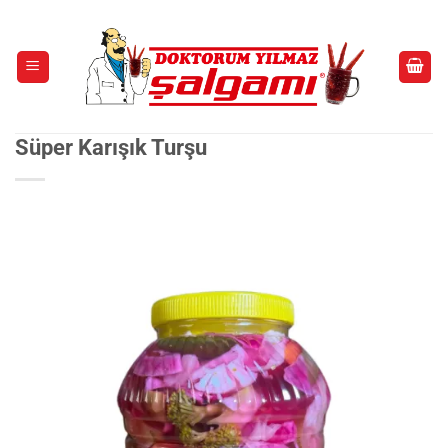
İçeriğe
atla
Süper Karışık Turşu