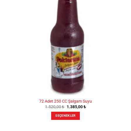
72 Adet 250 CC Şalgam Suyu
Orijinal
Şu
1.520,00
₺
1.385,00
₺
fiyat:
andaki
1.520,00 ₺.
fiyat:
SEÇENEKLER
1.385,00 ₺.
Bu
ürünün