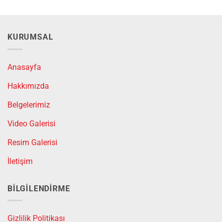
birden
fazla
varyasyonu
KURUMSAL
var.
Seçenekler
ürün
Anasayfa
sayfasından
seçilebilir
Hakkımızda
Belgelerimiz
Video Galerisi
Resim Galerisi
İletişim
BILGILENDIRME
Gizlilik Politikası