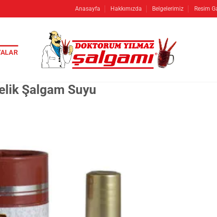
Anasayfa
Hakkımızda
Belgelerimiz
Resim Ga
ALAR
relik Şalgam Suyu