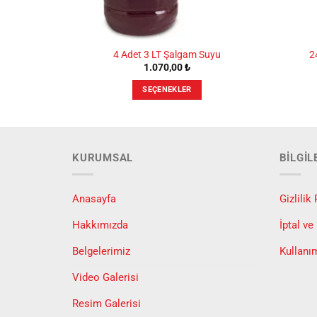
m Suyu
4 Adet 3 LT Şalgam Suyu
2
Şu
0
₺
1.070,00
₺
andaki
 ₺.
fiyat:
SEÇENEKLER
1.365,00 ₺.
Bu
ürünün
birden
fazla
KURUMSAL
BILGI
onu
varyasyonu
var.
er
Seçenekler
Anasayfa
Gizlilik 
ürün
Hakkımızda
İptal ve
ndan
sayfasından
r
seçilebilir
Belgelerimiz
Kullanı
Video Galerisi
Resim Galerisi