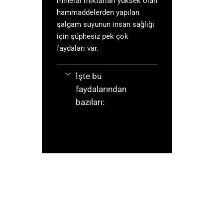
mineral miktarları yüksek olan
hammaddelerden yapılan
şalgam suyunun insan sağlığı
için şüphesiz pek çok
faydaları var.
İşte bu
faydalarından
bazıları: