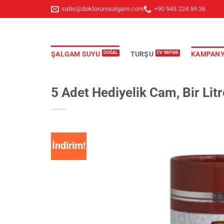
İçeriğe
satis@doktorumsalgam.com
+90 545 224 59 36
atla
ŞALGAM SUYU
TURŞU
KAMPANY
5 Adet Hediyelik Cam, Bir Lit
İndirim!