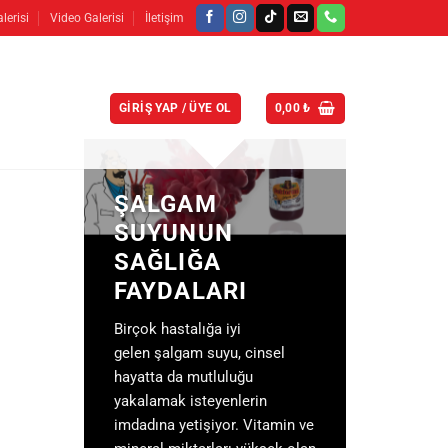
lerisi
Video Galerisi
İletişim
GIRIŞ YAP / ÜYE OL
0,00
₺
ŞALGAM
SUYUNUN
SAĞLIĞA
FAYDALARI
Birçok hastalığa iyi
gelen
şalgam suyu
, cinsel
hayatta da mutluluğu
yakalamak isteyenlerin
imdadına yetişiyor. Vitamin ve