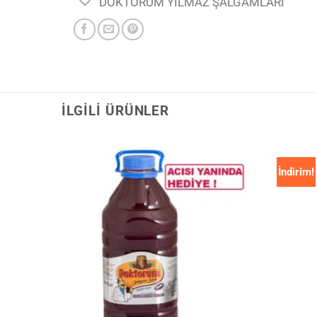
DOKTORUM YILMAZ ŞALGAMLARI
İLGILI ÜRÜNLER
İndirim!