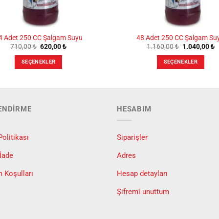
4 Adet 250 CC Şalgam Suyu
48 Adet 250 CC Şalgam Su
Orijinal
Şu
Orijinal
Ş
710,00
₺
620,00
₺
1.160,00
₺
1.040,00
₺
fiyat:
andaki
fiyat:
a
710,00 ₺.
fiyat:
1.160,00 ₺.
f
SEÇENEKLER
SEÇENEKLER
620,00 ₺.
1
Bu
Bu
ürünün
ürünün
birden
birden
fazla
fazla
LENDIRME
HESABIM
varyasyonu
varyasyonu
var.
var.
Seçenekler
Seçenekler
Politikası
Siparişler
ürün
ürün
 İade
Adres
sayfasından
sayfasından
seçilebilir
seçilebilir
m Koşulları
Hesap detayları
Şifremi unuttum