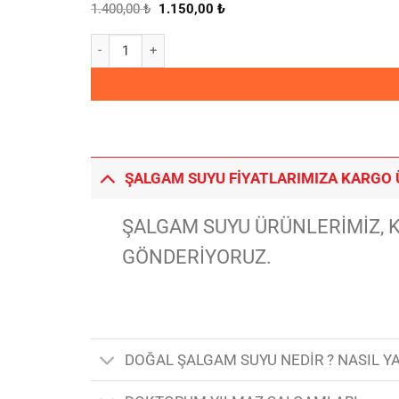
Orijinal
Şu
1.400,00
₺
1.150,00
₺
fiyat:
andaki
1.400,00 ₺.
fiyat:
5 Adet Hediyelik Cam, Bir Litrelik Şalgam Suyu adet
1.150,00 ₺.
ŞALGAM SUYU FİYATLARIMIZA KARGO Ü
ŞALGAM SUYU ÜRÜNLERİMİZ, K
GÖNDERİYORUZ.
DOĞAL ŞALGAM SUYU NEDİR ? NASIL YA