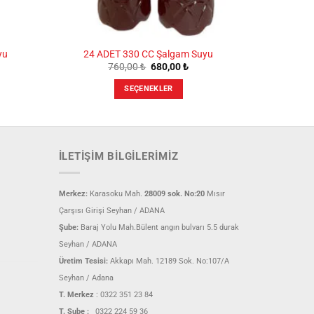
yu
24 ADET 330 CC Şalgam Suyu
u
Orijinal
Şu
760,00
₺
680,00
₺
ndaki
fiyat:
andaki
iyat:
760,00 ₺.
fiyat:
SEÇENEKLER
.040,00 ₺.
680,00 ₺.
Bu
ürünün
birden
fazla
İLETIŞIM BILGILERIMIZ
varyasyonu
var.
Seçenekler
Merkez:
Karasoku Mah.
28009 sok. No:20
Mısır
ürün
Çarşısı Girişi Seyhan / ADANA
sayfasından
Şube:
Baraj Yolu Mah.Bülent angın bulvarı 5.5 durak
seçilebilir
Seyhan / ADANA
Üretim Tesisi:
Akkapı Mah. 12189 Sok. No:107/A
Seyhan / Adana
T. Merkez
:
0322 351 23 84
T. Şube :
0322 224 59 36