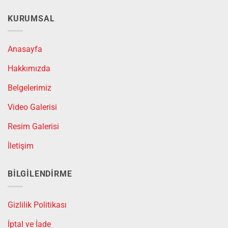
birden
birden
fazla
fazla
KURUMSAL
varyasyonu
varyasyonu
var.
var.
Seçenekler
Seçenekler
Anasayfa
ürün
ürün
sayfasından
sayfasından
Hakkımızda
seçilebilir
seçilebilir
Belgelerimiz
Video Galerisi
Resim Galerisi
İletişim
BILGILENDIRME
Gizlilik Politikası
İptal ve İade