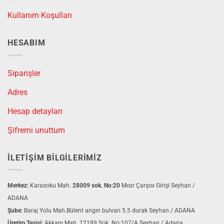
Kullanım Koşulları
HESABIM
Siparişler
Adres
Hesap detayları
Şifremi unuttum
İLETIŞIM BILGILERIMIZ
Merkez:
Karasoku Mah.
28009 sok. No:20
Mısır Çarşısı Girişi Seyhan /
ADANA
Şube:
Baraj Yolu Mah.Bülent angın bulvarı 5.5 durak Seyhan / ADANA
Üretim Tesisi:
Akkapı Mah. 12189 Sok. No:107/A Seyhan / Adana