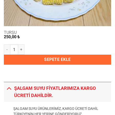
TURŞU
250,00
₺
Bir Kg Mısır 🌽 Turşusu adet
SEPETE EKLE
ŞALGAM SUYU FİYATLARIMIZA KARGO
ÜCRETİ DAHİLDİR.
ŞALGAM SUYU ÜRÜNLERİMİZ, KARGO ÜCRETİ DAHİL
TÜRKİYENİN HER YERİNE GÖNDERİYORUZ.