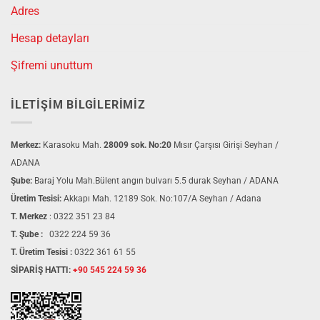
Adres
Hesap detayları
Şifremi unuttum
İLETIŞIM BILGILERIMIZ
Merkez:
Karasoku Mah.
28009 sok. No:20
Mısır Çarşısı Girişi Seyhan /
ADANA
Şube:
Baraj Yolu Mah.Bülent angın bulvarı 5.5 durak Seyhan / ADANA
Üretim Tesisi:
Akkapı Mah. 12189 Sok. No:107/A Seyhan / Adana
T. Merkez
:
0322 351 23 84
T. Şube :
0322 224 59 36
T. Üretim Tesisi :
0322 361 61 55
SİPARİŞ HATTI:
+90 545 224 59 36