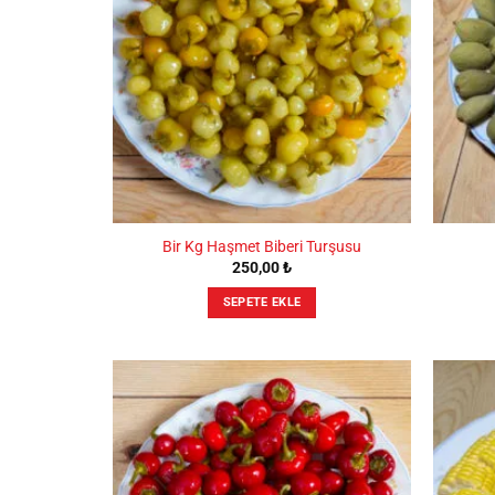
ürün
sayfasından
seçilebilir
Bir Kg Haşmet Biberi Turşusu
250,00
₺
SEPETE EKLE