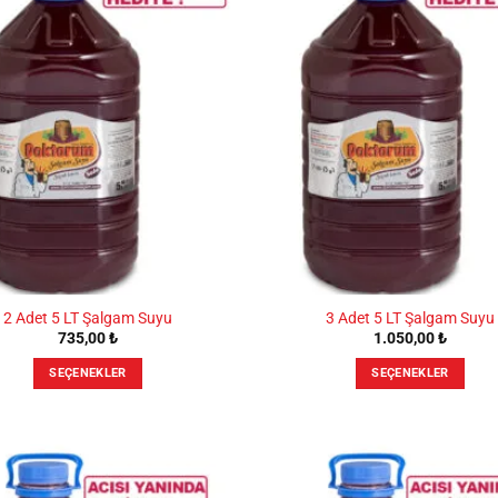
2 Adet 5 LT Şalgam Suyu
3 Adet 5 LT Şalgam Suyu
735,00
₺
1.050,00
₺
SEÇENEKLER
SEÇENEKLER
Bu
Bu
ürünün
ürünün
birden
birden
fazla
fazla
varyasyonu
varyasyonu