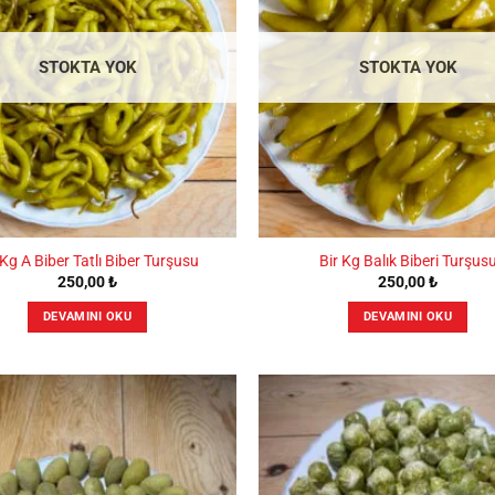
Seçenekler
Seçenekler
ürün
ürün
sayfasından
sayfasından
STOKTA YOK
STOKTA YOK
seçilebilir
seçilebilir
 Kg A Biber Tatlı Biber Turşusu
Bir Kg Balık Biberi Turşus
250,00
₺
250,00
₺
DEVAMINI OKU
DEVAMINI OKU