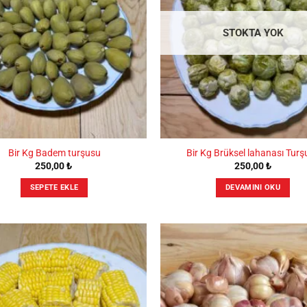
STOKTA YOK
Bir Kg Badem turşusu
Bir Kg Brüksel lahanası Turş
250,00
₺
250,00
₺
SEPETE EKLE
DEVAMINI OKU