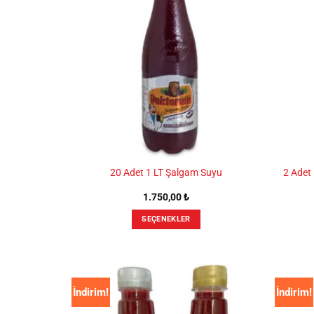
Seçenekler
ürün
sayfasından
seçilebilir
2 Adet 
20 Adet 1 LT Şalgam Suyu
1.750,00
₺
SEÇENEKLER
Bu
ürünün
birden
fazla
İndirim!
İndirim!
varyasyonu
var.