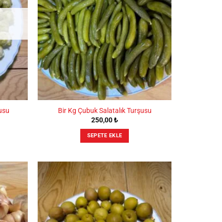
usu
Bir Kg Çubuk Salatalık Turşusu
250,00
₺
SEPETE EKLE