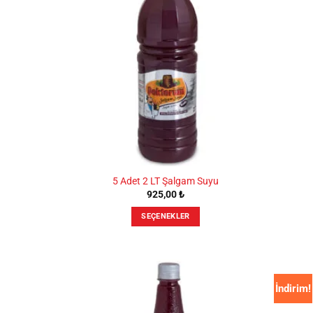
var.
Seçenekler
ürün
sayfasından
seçilebilir
5 Adet 2 LT Şalgam Suyu
925,00
₺
SEÇENEKLER
Bu
ürünün
birden
fazla
İndirim!
varyasyonu
var.