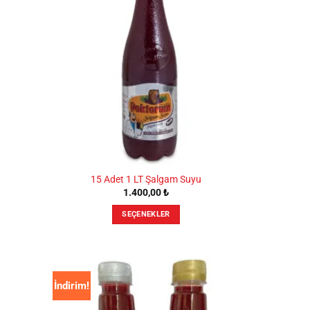
var.
Seçenekler
ürün
sayfasından
seçilebilir
u
15 Adet 1 LT Şalgam Suyu
1.400,00
₺
SEÇENEKLER
Bu
ürünün
birden
fazla
İndirim!
varyasyonu
var.