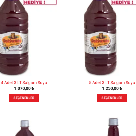
var.
var.
Seçenekler
Seçenekler
ürün
ürün
sayfasından
sayfasından
seçilebilir
seçilebilir
4 Adet 3 LT Şalgam Suyu
5 Adet 3 LT Şalgam Suyu
1.070,00
₺
1.250,00
₺
SEÇENEKLER
SEÇENEKLER
Bu
Bu
ürünün
ürünün
birden
birden
fazla
fazla
varyasyonu
varyasyonu