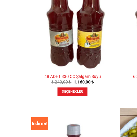
Seçenekler
ürün
sayfasından
seçilebilir
48 ADET 330 CC Şalgam Suyu
6
Orijinal
Şu
1.240,00
₺
1.160,00
₺
fiyat:
andaki
1.240,00 ₺.
fiyat:
SEÇENEKLER
1.160,00 ₺.
Bu
ürünün
birden
fazla
İndirim!
varyasyonu
var.