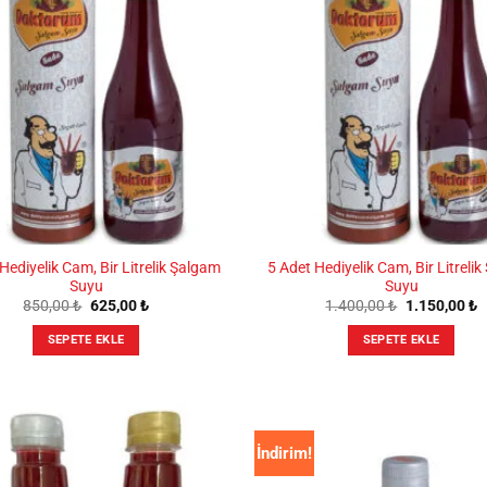
Seçenekler
Seçenekler
ürün
ürün
sayfasından
sayfasından
seçilebilir
seçilebilir
Hediyelik Cam, Bir Litrelik Şalgam
5 Adet Hediyelik Cam, Bir Litreli
Suyu
Suyu
Orijinal
Şu
Orijinal
Ş
850,00
₺
625,00
₺
1.400,00
₺
1.150,00
₺
fiyat:
andaki
fiyat:
a
850,00 ₺.
fiyat:
1.400,00 ₺.
fi
SEPETE EKLE
SEPETE EKLE
625,00 ₺.
1
İndirim!