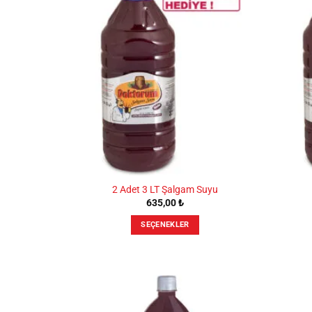
var.
Seçenekler
ürün
sayfasından
seçilebilir
2 Adet 3 LT Şalgam Suyu
635,00
₺
SEÇENEKLER
Bu
ürünün
birden
fazla
varyasyonu