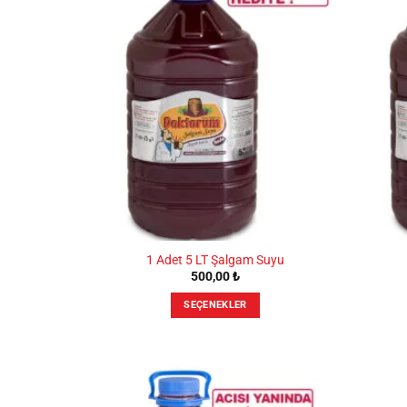
1 Adet 5 LT Şalgam Suyu
500,00
₺
SEÇENEKLER
Bu
ürünün
birden
fazla
varyasyonu