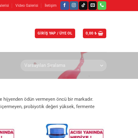
lerisi
Video Galerisi
İletişim
GIRIŞ YAP / ÜYE OL
0,00
₺
 ve hijyenden ödün vermeyen öncü bir markadır.
içermeyen, probiyotik değeri yüksek, fermente