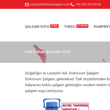
İçeriğe
satis@doktorumsalgam.com
+90 545 224 59 36
atla
ŞALGAM SUYU
TURŞU
KAMPANY
DOKTORUM ŞALGAM SUYU
Doğallığın ve Lezzetin Adı: Doktorum Şalgam
Doktorum Şalgam, geleneksel Türk lezzetlerinden bir
Adana’nın köklü şalgam geleneğini modern üretim te
şalgam suyu üretiyoruz.