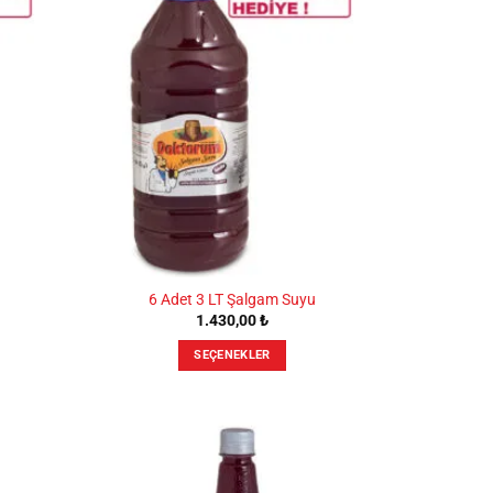
var.
Seçenekler
ürün
sayfasından
seçilebilir
6 Adet 3 LT Şalgam Suyu
1.430,00
₺
SEÇENEKLER
Bu
ürünün
birden
fazla
varyasyonu