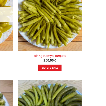
Seçenekler
ürün
sayfasından
seçilebilir
u
Bir Kg Bamya Turşusu
250,00
₺
SEPETE EKLE