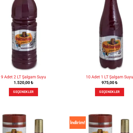
var.
var.
Seçenekler
Seçenekler
ürün
ürün
sayfasından
sayfasından
seçilebilir
seçilebilir
9 Adet 2 LT Şalgam Suyu
10 Adet 1 LT Şalgam Suy
1.520,00
₺
975,00
₺
SEÇENEKLER
SEÇENEKLER
Bu
Bu
ürünün
ürünün
birden
birden
fazla
fazla
İndirim!
varyasyonu
varyasyonu
var.
var.