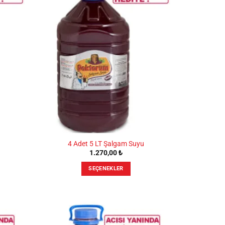
4 Adet 5 LT Şalgam Suyu
1.270,00
₺
SEÇENEKLER
Bu
ürünün
birden
fazla
varyasyonu